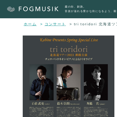
霧の街、釧路。
音楽が溢れる豊かな街になるよう、願
ホーム
コンサート
tri toridori 北海