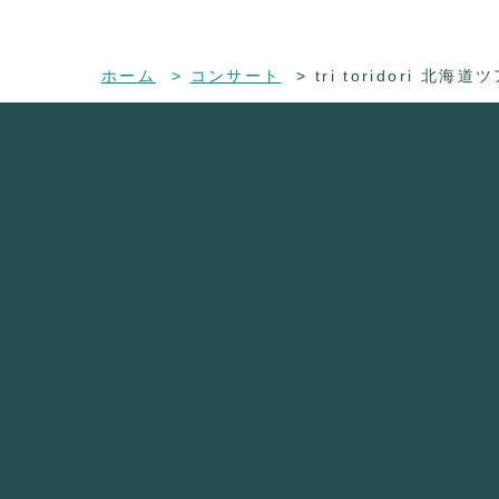
ホーム
コンサート
tri toridori 北海