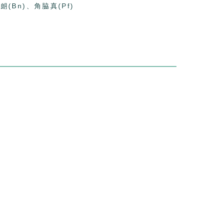
崇朗(Bn)、角脇真(Pf)