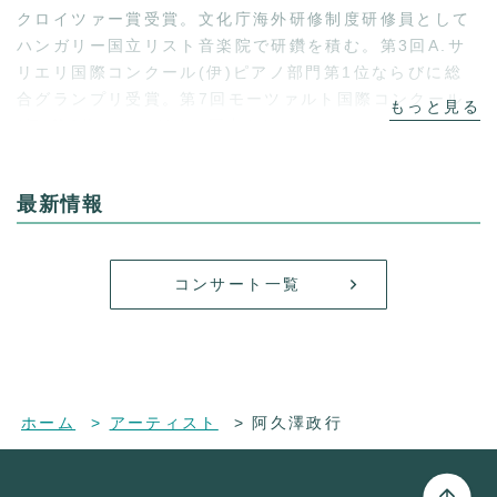
クロイツァー賞受賞。文化庁海外研修制度研修員として
ハンガリー国立リスト音楽院で研鑽を積む。第3回A.サ
リエリ国際コンクール(伊)ピアノ部門第1位ならびに総
合グランプリ受賞。第7回モーツァルト国際コンクール
(伊)第2位。ハンガリー国内をはじめ、ヨーロッパでの
多数の演奏会に出演。宇都宮市民賞受賞、ワグナーナン
ドール奨学生選出、とちぎ未来大使(とちぎ一欧州・音楽
最新情報
交流大使)就任。
現在、宇都宮短期大学音楽科専任講師、同附属高等学校
コンサート一覧
音楽科講師、ミュージックアカデミー東京講師、女性合
唱団『コール・キルシェ』指揮者。
ミヤラジFM(77.3)「阿久澤政行の美味しいクラシッ
ク」メインパーソナリティー。
(355)
ホーム
アーティスト
阿久澤政行